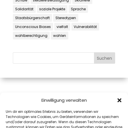
Schule
sexuelle Belästigung
Sklaverei
Solidarität
soziale Projekte
Sprache
Staatsbürgerschaft
Stereotypen
Unconscious Biases
vielfalt
Vulnerabilität
wahlberechtigung
wahlen
Mag.a Monika Pink, MAS
Einwilligung verwalten
Josefiaustraße 12A
Um dir ein optimales Erlebnis zu bieten, verwenden wir
5020 Salzburg
Technologien wie Cookies, um Geräteinformationen zu speichern
mail@monika.pink
und/oder darauf zuzugreifen. Wenn du diesen Technologien
+43(0)664 8311972
zustimmst, können wir Daten wie das Surfverhalten oder eindeutige