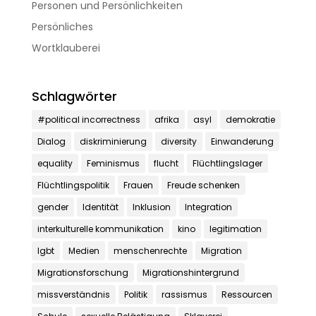
Personen und Persönlichkeiten
Persönliches
Wortklauberei
Schlagwörter
#political incorrectness
afrika
asyl
demokratie
Dialog
diskriminierung
diversity
Einwanderung
equality
Feminismus
flucht
Flüchtlingslager
Flüchtlingspolitik
Frauen
Freude schenken
gender
Identität
Inklusion
Integration
interkulturelle kommunikation
kino
legitimation
lgbt
Medien
menschenrechte
Migration
Migrationsforschung
Migrationshintergrund
missverständnis
Politik
rassismus
Ressourcen