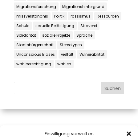
Migrationsforschung
Migrationshintergrund
missverständnis
Politik
rassismus
Ressourcen
Schule
sexuelle Belästigung
Sklaverei
Solidarität
soziale Projekte
Sprache
Staatsbürgerschaft
Stereotypen
Unconscious Biases
vielfalt
Vulnerabilität
wahlberechtigung
wahlen
Mag.a Monika Pink, MAS
Einwilligung verwalten