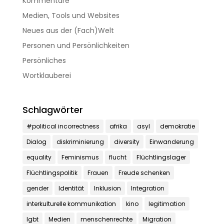
Kommentare
Medien, Tools und Websites
Neues aus der (Fach)Welt
Personen und Persönlichkeiten
Persönliches
Wortklauberei
Schlagwörter
#political incorrectness
afrika
asyl
demokratie
Dialog
diskriminierung
diversity
Einwanderung
equality
Feminismus
flucht
Flüchtlingslager
Flüchtlingspolitik
Frauen
Freude schenken
gender
Identität
Inklusion
Integration
interkulturelle kommunikation
kino
legitimation
lgbt
Medien
menschenrechte
Migration