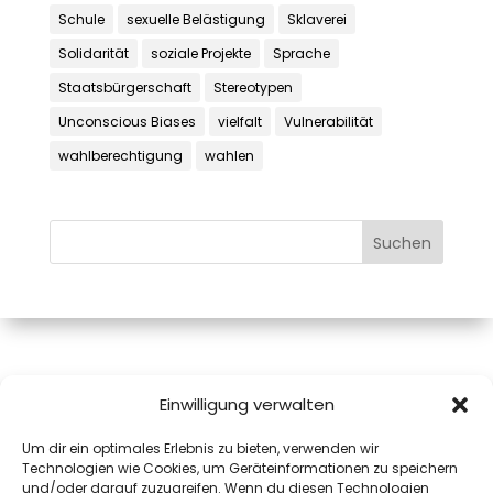
Schule
sexuelle Belästigung
Sklaverei
Solidarität
soziale Projekte
Sprache
Staatsbürgerschaft
Stereotypen
Unconscious Biases
vielfalt
Vulnerabilität
wahlberechtigung
wahlen
Mag.a Monika Pink, MAS
Einwilligung verwalten
Josefiaustraße 12A
Um dir ein optimales Erlebnis zu bieten, verwenden wir
5020 Salzburg
Technologien wie Cookies, um Geräteinformationen zu speichern
mail@monika.pink
und/oder darauf zuzugreifen. Wenn du diesen Technologien