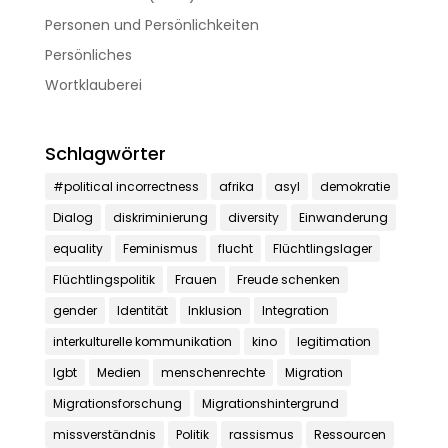
Personen und Persönlichkeiten
Persönliches
Wortklauberei
Schlagwörter
#political incorrectness
afrika
asyl
demokratie
Dialog
diskriminierung
diversity
Einwanderung
equality
Feminismus
flucht
Flüchtlingslager
Flüchtlingspolitik
Frauen
Freude schenken
gender
Identität
Inklusion
Integration
interkulturelle kommunikation
kino
legitimation
lgbt
Medien
menschenrechte
Migration
Migrationsforschung
Migrationshintergrund
missverständnis
Politik
rassismus
Ressourcen