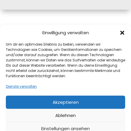
Mag.a Monika Pink, MAS
Einwilligung verwalten
Josefiaustraße 12A
Um dir ein optimales Erlebnis zu bieten, verwenden wir
5020 Salzburg
Technologien wie Cookies, um Geräteinformationen zu speichern
mail@monika.pink
und/oder darauf zuzugreifen. Wenn du diesen Technologien
+43(0)664 8311972
zustimmst, können wir Daten wie das Surfverhalten oder eindeutige
IDs auf dieser Website verarbeiten. Wenn du deine Einwillligung
Datenschutz
nicht erteilst oder zurückziehst, können bestimmte Merkmale und
Impressum
Funktionen beeinträchtigt werden.
Dienste verwalten
Verbinde dich mit mir:
Akzeptieren
Linkedin
Ablehnen
Einstellungen ansehen