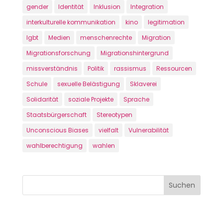
gender
Identität
Inklusion
Integration
interkulturelle kommunikation
kino
legitimation
lgbt
Medien
menschenrechte
Migration
Migrationsforschung
Migrationshintergrund
missverständnis
Politik
rassismus
Ressourcen
Schule
sexuelle Belästigung
Sklaverei
Solidarität
soziale Projekte
Sprache
Staatsbürgerschaft
Stereotypen
Unconscious Biases
vielfalt
Vulnerabilität
wahlberechtigung
wahlen