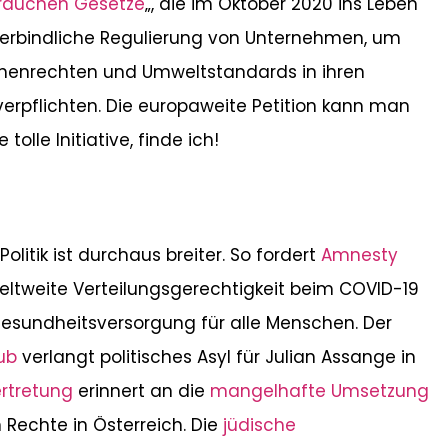
rauchen Gesetze
„, die im Oktober 2020 ins Leben
e verbindliche Regulierung von Unternehmen, um
chenrechten und Umweltstandards in ihren
 verpflichten. Die europaweite Petition kann man
ne tolle Initiative, finde ich!
litik ist durchaus breiter. So fordert
Amnesty
eltweite Verteilungsgerechtigkeit beim COVID-19
esundheitsversorgung für alle Menschen. Der
ub
verlangt politisches Asyl für Julian Assange in
rtretung
erinnert an die
mangelhafte Umsetzung
n Rechte in Österreich. Die
jüdische