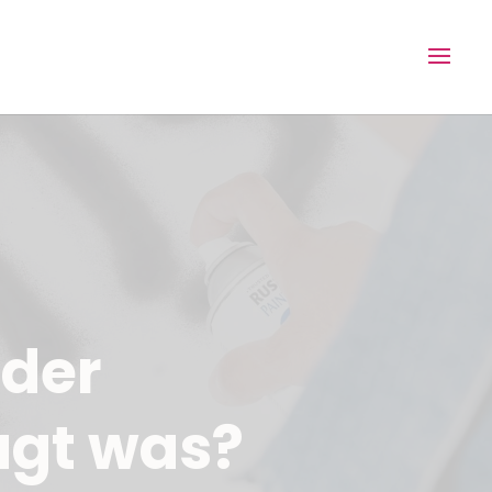
 der
agt was?