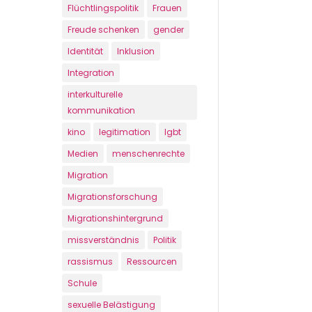
Flüchtlingspolitik
Frauen
Freude schenken
gender
Identität
Inklusion
Integration
interkulturelle
kommunikation
kino
legitimation
lgbt
Medien
menschenrechte
Migration
Migrationsforschung
Migrationshintergrund
missverständnis
Politik
rassismus
Ressourcen
Schule
sexuelle Belästigung