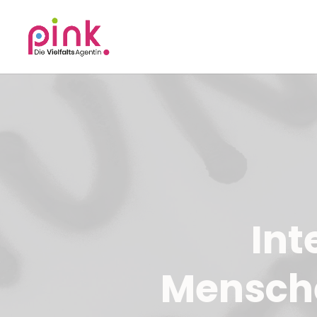
Int
Mensche