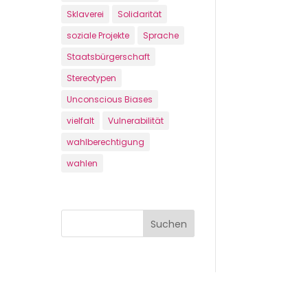
Sklaverei
Solidarität
soziale Projekte
Sprache
Staatsbürgerschaft
Stereotypen
Unconscious Biases
vielfalt
Vulnerabilität
wahlberechtigung
wahlen