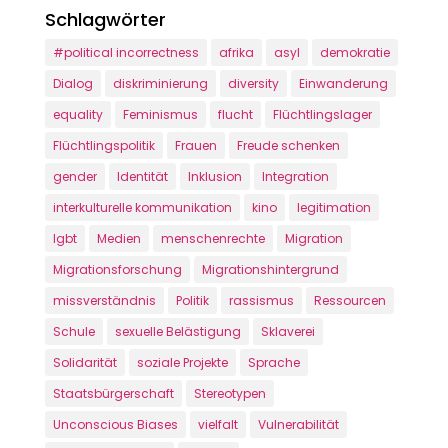
Schlagwörter
#political incorrectness
afrika
asyl
demokratie
Dialog
diskriminierung
diversity
Einwanderung
equality
Feminismus
flucht
Flüchtlingslager
Flüchtlingspolitik
Frauen
Freude schenken
gender
Identität
Inklusion
Integration
interkulturelle kommunikation
kino
legitimation
lgbt
Medien
menschenrechte
Migration
Migrationsforschung
Migrationshintergrund
missverständnis
Politik
rassismus
Ressourcen
Schule
sexuelle Belästigung
Sklaverei
Solidarität
soziale Projekte
Sprache
Staatsbürgerschaft
Stereotypen
Unconscious Biases
vielfalt
Vulnerabilität