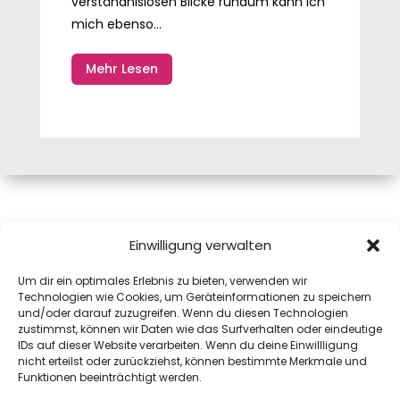
verständnislosen Blicke rundum kann ich
mich ebenso...
Mehr Lesen
Mag.a Monika Pink, MAS
Einwilligung verwalten
Josefiaustraße 12A
Um dir ein optimales Erlebnis zu bieten, verwenden wir
5020 Salzburg
Technologien wie Cookies, um Geräteinformationen zu speichern
mail@monika.pink
und/oder darauf zuzugreifen. Wenn du diesen Technologien
+43(0)664 8311972
zustimmst, können wir Daten wie das Surfverhalten oder eindeutige
IDs auf dieser Website verarbeiten. Wenn du deine Einwillligung
Datenschutz
nicht erteilst oder zurückziehst, können bestimmte Merkmale und
Impressum
Funktionen beeinträchtigt werden.