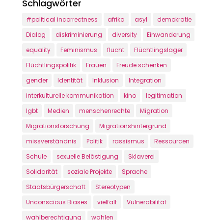
Schlagwörter
#political incorrectness
afrika
asyl
demokratie
Dialog
diskriminierung
diversity
Einwanderung
equality
Feminismus
flucht
Flüchtlingslager
Flüchtlingspolitik
Frauen
Freude schenken
gender
Identität
Inklusion
Integration
interkulturelle kommunikation
kino
legitimation
lgbt
Medien
menschenrechte
Migration
Migrationsforschung
Migrationshintergrund
missverständnis
Politik
rassismus
Ressourcen
Schule
sexuelle Belästigung
Sklaverei
Solidarität
soziale Projekte
Sprache
Staatsbürgerschaft
Stereotypen
Unconscious Biases
vielfalt
Vulnerabilität
wahlberechtigung
wahlen