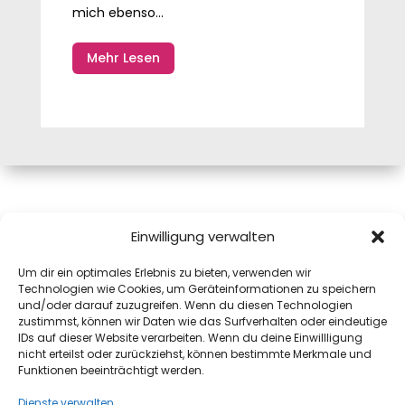
mich ebenso...
Mehr Lesen
Mag.a Monika Pink, MAS
Einwilligung verwalten
Josefiaustraße 12A
Um dir ein optimales Erlebnis zu bieten, verwenden wir
5020 Salzburg
Technologien wie Cookies, um Geräteinformationen zu speichern
mail@monika.pink
und/oder darauf zuzugreifen. Wenn du diesen Technologien
+43(0)664 8311972
zustimmst, können wir Daten wie das Surfverhalten oder eindeutige
IDs auf dieser Website verarbeiten. Wenn du deine Einwillligung
Datenschutz
nicht erteilst oder zurückziehst, können bestimmte Merkmale und
Impressum
Funktionen beeinträchtigt werden.
Dienste verwalten