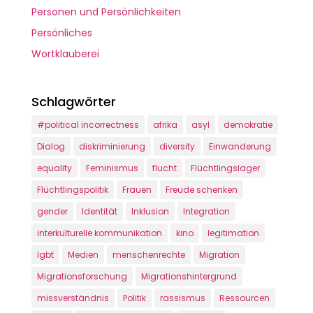
Personen und Persönlichkeiten
Persönliches
Wortklauberei
Schlagwörter
#political incorrectness
afrika
asyl
demokratie
Dialog
diskriminierung
diversity
Einwanderung
equality
Feminismus
flucht
Flüchtlingslager
Flüchtlingspolitik
Frauen
Freude schenken
gender
Identität
Inklusion
Integration
interkulturelle kommunikation
kino
legitimation
lgbt
Medien
menschenrechte
Migration
Migrationsforschung
Migrationshintergrund
missverständnis
Politik
rassismus
Ressourcen