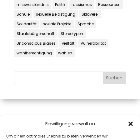
missverständnis
Politik
rassismus
Ressourcen
Schule
sexuelle Belästigung
Sklaverei
Solidarität
soziale Projekte
Sprache
Staatsbürgerschaft
Stereotypen
Unconscious Biases
vielfalt
Vulnerabilität
wahlberechtigung
wahlen
Mag.a Monika Pink, MAS
Einwilligung verwalten
Josefiaustraße 12A
Um dir ein optimales Erlebnis zu bieten, verwenden wir
5020 Salzburg