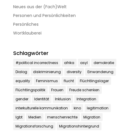
Neues aus der (Fach)Welt
Personen und Persönlichkeiten
Persönliches
Wortklauberei
Schlagwörter
#political incorrectness
afrika
asyl
demokratie
Dialog
diskriminierung
diversity
Einwanderung
equality
Feminismus
flucht
Flüchtlingslager
Flüchtlingspolitik
Frauen
Freude schenken
gender
Identität
Inklusion
Integration
interkulturelle kommunikation
kino
legitimation
lgbt
Medien
menschenrechte
Migration
Migrationsforschung
Migrationshintergrund