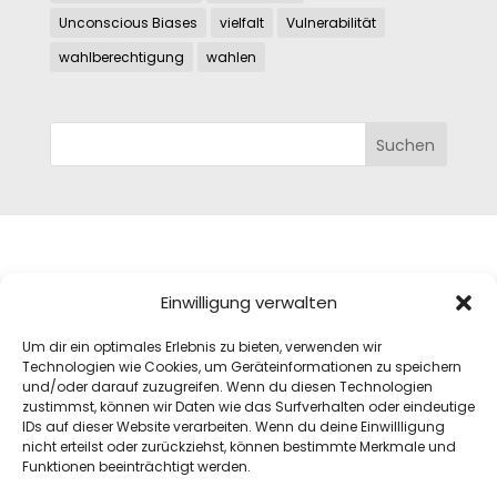
Unconscious Biases
vielfalt
Vulnerabilität
wahlberechtigung
wahlen
Mag.a Monika Pink, MAS
Einwilligung verwalten
Josefiaustraße 12A
Um dir ein optimales Erlebnis zu bieten, verwenden wir
5020 Salzburg
Technologien wie Cookies, um Geräteinformationen zu speichern
mail@monika.pink
und/oder darauf zuzugreifen. Wenn du diesen Technologien
+43(0)664 8311972
zustimmst, können wir Daten wie das Surfverhalten oder eindeutige
IDs auf dieser Website verarbeiten. Wenn du deine Einwillligung
Datenschutz
nicht erteilst oder zurückziehst, können bestimmte Merkmale und
Impressum
Funktionen beeinträchtigt werden.