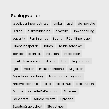
Schlagwörter
#political incorrectness
afrika
asyl
demokratie
Dialog
diskriminierung
diversity
Einwanderung
equality
Feminismus
flucht
Flüchtlingslager
Flüchtlingspolitik
Frauen
Freude schenken
gender
Identität
Inklusion
Integration
interkulturelle kommunikation
kino
legitimation
lgbt
Medien
menschenrechte
Migration
Migrationsforschung
Migrationshintergrund
missverständnis
Politik
rassismus
Ressourcen
Schule
sexuelle Belästigung
Sklaverei
Solidarität
soziale Projekte
Sprache
Staatsbürgerschaft
Stereotypen